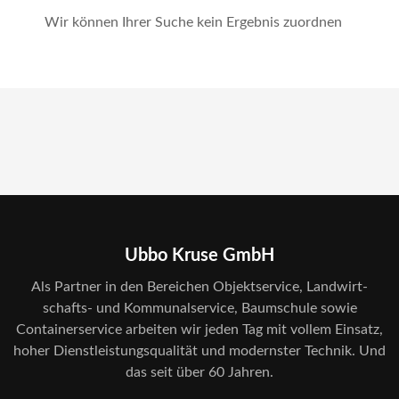
Wir können Ihrer Suche kein Ergebnis zuordnen
Ubbo Kruse GmbH
Als Partner in den Bereichen Objekt­service, Land­wirt­
schafts- und Kommunal­service, Baum­schule sowie
Container­service arbeiten wir jeden Tag mit vollem Einsatz,
hoher Dienst­leistungs­qualität und modernster Technik. Und
das seit über 60 Jahren.