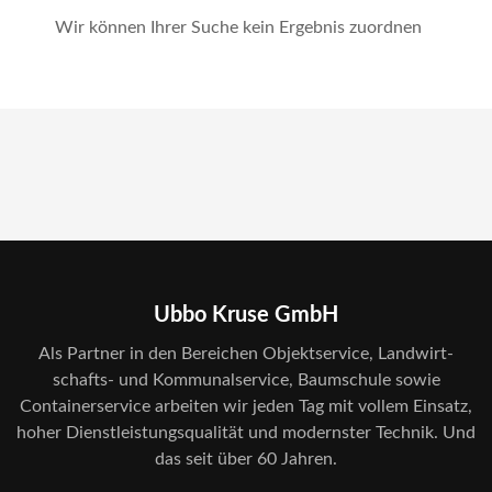
Wir können Ihrer Suche kein Ergebnis zuordnen
Ubbo Kruse GmbH
Als Partner in den Bereichen Objekt­service, Land­wirt­
schafts- und Kommunal­service, Baum­schule sowie
Container­service arbeiten wir jeden Tag mit vollem Einsatz,
hoher Dienst­leistungs­qualität und modernster Technik. Und
das seit über 60 Jahren.